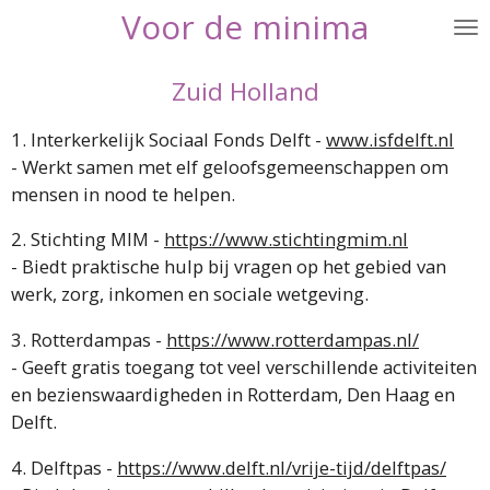
Voor de
minima
Ga
direct
naar
Zuid Holland
de
hoofdinhoud
1. Interkerkelijk Sociaal Fonds Delft -
www.isfdelft.nl
- Werkt samen met elf geloofsgemeenschappen om
mensen in nood te helpen.
2. Stichting MIM -
https://www.stichtingmim.nl
- Biedt praktische hulp bij vragen op het gebied van
werk, zorg, inkomen en sociale wetgeving.
3. Rotterdampas -
https://www.rotterdampas.nl/
- Geeft gratis toegang tot veel verschillende activiteiten
en bezienswaardigheden in Rotterdam, Den Haag en
Delft.
4. Delftpas -
https://www.delft.nl/vrije-tijd/delftpas/