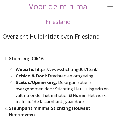
Voor de
minima
Ga
direct
naar
Friesland
de
hoofdinhoud
Overzicht Hulpinitiatieven Friesland
Stichting D0k16
Website:
https://www.stichtingd0k16.nl/
Gebied & Doel:
Drachten en omgeving.
Status/Opmerking:
De organisatie is
overgenomen door Stichting Het Huisgezin en
valt nu onder het initiatief
@Home
. Het werk,
inclusief de Kraambank, gaat door.
Steunpunt minima Stichting Houvast
Heerenveen