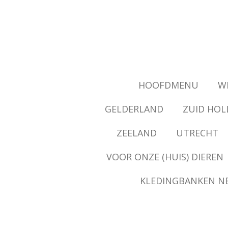
Ga
direct
naar
de
hoofdinhoud
HOOFDMENU
WI
GELDERLAND
ZUID HOL
ZEELAND
UTRECHT
VOOR ONZE (HUIS) DIEREN
KLEDINGBANKEN N