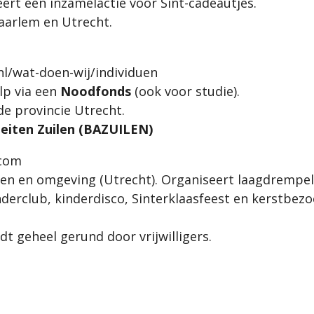
ert een inzamelactie voor Sint-cadeautjes.
arlem en Utrecht.
nl/wat-doen-wij/individuen
lp via een
Noodfonds
(ook voor studie).
de provincie Utrecht.
teiten Zuilen (BAZUILEN)
.com
len en omgeving (Utrecht). Organiseert laagdrempeli
derclub, kinderdisco, Sinterklaasfeest en kerstbezo
t geheel gerund door vrijwilligers.