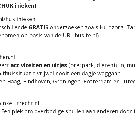
HUKlinieken)
nl/huklinieken
rschillende
GRATIS
onderzoeken zoals Huidzorg, Ta
nomen op basis van de URL husite.nl).
en.nl
eert
activiteiten en uitjes
(pretpark, dierentuin, mu
n thuissituatie vrijwel nooit een dagje weggaan.
n Haag, Eindhoven, Groningen, Rotterdam en Utrec
nkelutrecht.nl
 Een plek om overbodige spullen aan anderen door te
.