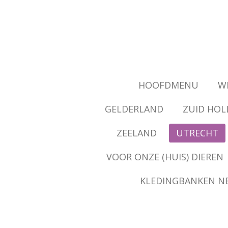
Ga
direct
naar
de
hoofdinhoud
HOOFDMENU
WI
GELDERLAND
ZUID HOL
ZEELAND
UTRECHT
VOOR ONZE (HUIS) DIEREN
KLEDINGBANKEN N