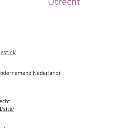
Utrecht
est.nl/
 Ondernemend Nederland)
echt
/site/