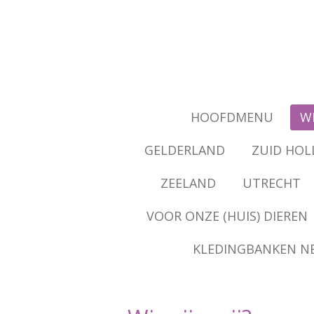
Ga
direct
naar
de
hoofdinhoud
HOOFDMENU
WI
GELDERLAND
ZUID HOL
ZEELAND
UTRECHT
VOOR ONZE (HUIS) DIEREN
KLEDINGBANKEN N