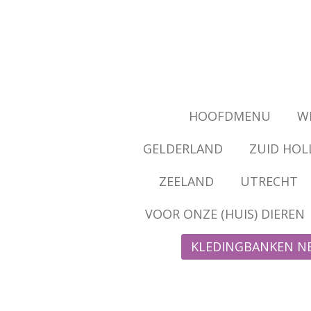
Ga
direct
naar
de
hoofdinhoud
HOOFDMENU
WI
GELDERLAND
ZUID HOL
ZEELAND
UTRECHT
VOOR ONZE (HUIS) DIEREN
KLEDINGBANKEN N