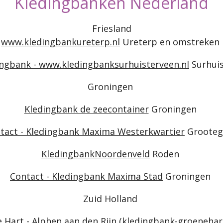
Kledingbanken Nederland
Friesland
www.kledingbankureterp.nl
Ureterp en omstreken
ingbank - www.kledingbanksurhuisterveen.nl
Surhui
Groningen
Kledingbank de zeecontainer
Groningen
tact - Kledingbank Maxima Westerkwartier
Grooteg
KledingbankNoordenveld
Roden
Contact - Kledingbank Maxima Stad
Groningen
Zuid Holland
Hart - Alphen aan den Rijn (kledingbank-groenehart