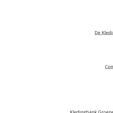
De Kled
Con
Kledingbank Groene 