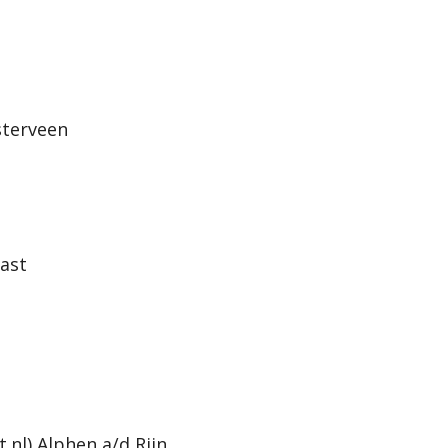
sterveen
ast
.nl)
Alphen a/d Rijn